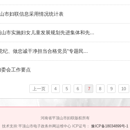
庭教育微课堂”项目二维码
份平顶山市妇联信息采用情况统计表
顶山市实施妇女儿童发展规划先进集体和先...
规党纪、做忠诚干净担当合格党员”专题民...
关妇委会工作要点
上一页
4
5
6
7
8
9