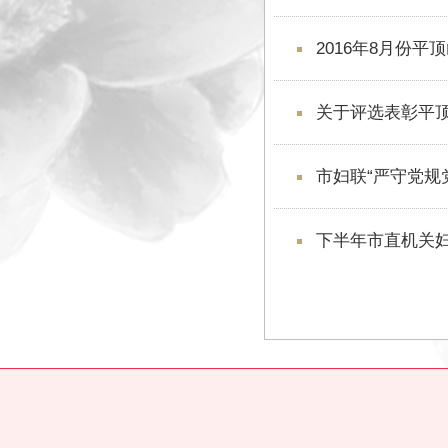
“心系妇儿—家
2016年8月
关于评选表彰平
市妇联“严守党
下半年市直机