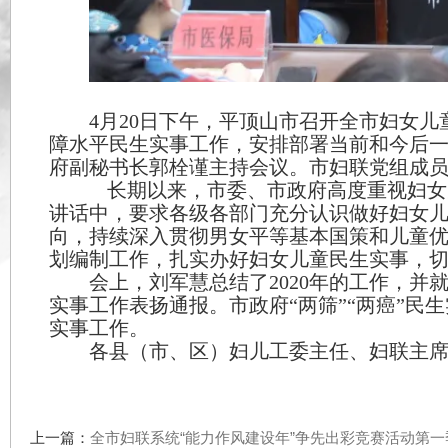
4
月
20
日
下午
，
平顶山市召开
全市妇女
障水平民生实事工作
，
安排
部署当前和今
府副秘书长郭栓谨主持会议。市妇联党组
长期以来，市委、市政府高度重视
讲话中，要求各级各部门充分认识做好妇
向，持续深入贯彻男女平等基本国策和儿
划编制工作，扎实办好妇女儿童民生实事
会上，刘军慧总结了
2020年的工作
实事工作表扬通报。市政府“两筛”“两癌”
实事工作。
各县（市、区）妇儿工委主任、妇联