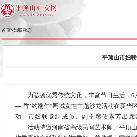
首页
>
妇联动态
平顶山市妇
为弘扬优秀传统文化，丰富节日生活
—‘香’约端午
”
鹰城女性主题沙龙
活动
在
新
动。市妇联党组成员、副主席佑素芳出
活动特邀
河南省高级民间艺术师、平